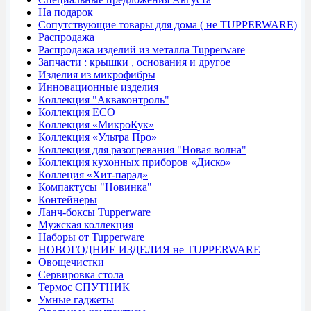
На подарок
Сопутствующие товары для дома ( не TUPPERWARE)
Распродажа
Распродажа изделий из металла Tupperware
Запчасти : крышки , основания и другое
Изделия из микрофибры
Инновационные изделия
Коллекция "Акваконтроль"
Коллекция ECO
Коллекция «МикроКук»
Коллекция «Ультра Про»
Коллекция для разогревания "Новая волна"
Коллекция кухонных приборов «Диско»
Коллеция «Хит-парад»
Компактусы "Новинка"
Контейнеры
Ланч-боксы Tupperware
Мужская коллекция
Наборы от Tupperware
НОВОГОДНИЕ ИЗДЕЛИЯ не TUPPERWARE
Овощечистки
Сервировка стола
Термос СПУТНИК
Умные гаджеты