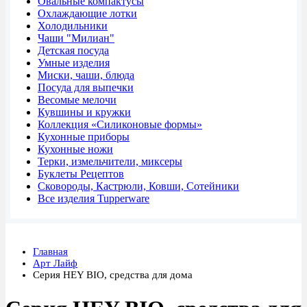
Овальные компактусы
Охлаждающие лотки
Холодильники
Чаши "Милиан"
Детская посуда
Умные изделия
Миски, чаши, блюда
Посуда для выпечки
Весомые мелочи
Кувшины и кружки
Коллекция «Силиконовые формы»
Кухонные приборы
Кухонные ножи
Терки, измельчители, миксеры
Буклеты Рецептов
Сковороды, Кастрюли, Ковши, Сотейники
Все изделия Tupperware
Главная
Арт Лайф
Серия HEY BIO, средства для дома