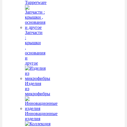
Tupperware
Запчасти
:
крышки
,
основания
и
другое
Изделия
из
микрофибры
Инновационные
изделия