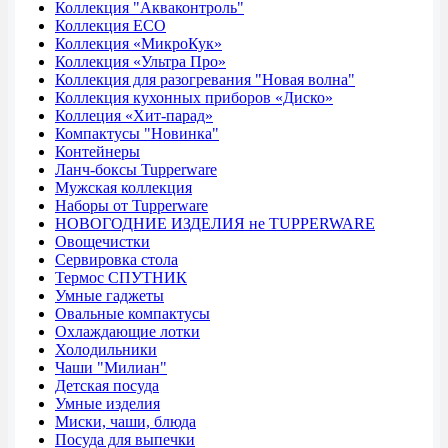
Коллекция "Акваконтроль"
Коллекция ECO
Коллекция «МикроКук»
Коллекция «Ультра Про»
Коллекция для разогревания "Новая волна"
Коллекция кухонных приборов «Диско»
Коллеция «Хит-парад»
Компактусы "Новинка"
Контейнеры
Ланч-боксы Tupperware
Мужская коллекция
Наборы от Tupperware
НОВОГОДНИЕ ИЗДЕЛИЯ не TUPPERWARE
Овощечистки
Сервировка стола
Термос СПУТНИК
Умные гаджеты
Овальные компактусы
Охлаждающие лотки
Холодильники
Чаши "Милиан"
Детская посуда
Умные изделия
Миски, чаши, блюда
Посуда для выпечки