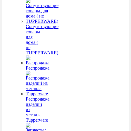
Сопутствующие
товары
для
дома (
не
TUPPERWARE)
Распродажа
Распродажа
изделий
из
металла
Tupperware