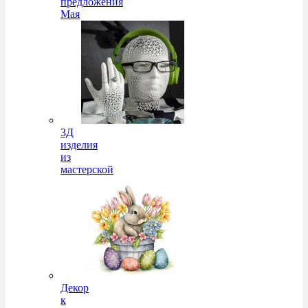
предложения
Мая
3Д
изделия
из
мастерской
Декор
к