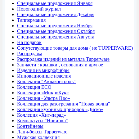
Специальные предложения Января
Новогодний журнал
Специальные предложения Декабря
Таппермания
Специальные предложения Ноября
Специальные предложения Октября
Специальные предложения Августа
На подарок
Сопутствующие товары для дома ( не TUPPERWARE)
Распродажа
Распродажа изделий из металла Tupperware
Запчасти : крышки , основания и другое
Изделия из микрофибры
Инновационные изделия
Коллекция "Акваконтроль"
Коллекция ECO
Коллекция «МикроКук»
Коллекция «Ультра Про»
Коллекция для разогревания "Новая волна"
Коллекция кухонных приборов «Диско»
Коллеция «Хит-парад»
Компактусы "Новинка"
Контейнеры
Ланч-боксы Tupperware
Мужская коллекция