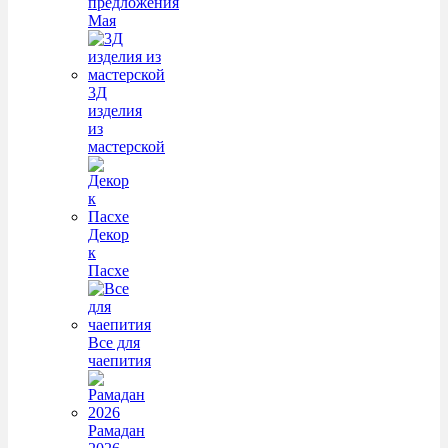
предложения
Мая
3Д
изделия
из
мастерской
Декор
к
Пасхе
Все для
чаепития
Рамадан