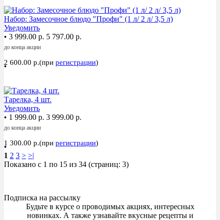
Акция
Набор: Замесочное блюдо "Профи" (1 л/ 2 л/ 3,5 л)
Уведомить
•
3 999.00 р.
5 797.00 р.
до конца акции
2 600.00 р.(при
регистрации
)
•
Акция
Тарелка, 4 шт.
Уведомить
•
1 999.00 р.
3 999.00 р.
до конца акции
1 300.00 р.(при
регистрации
)
•
1
2
3
>
>|
Показано с 1 по 15 из 34 (страниц: 3)
Подписка на рассылку
Будьте в курсе о проводимых акциях, интересных
новинках. А также узнавайте вкусные рецепты и