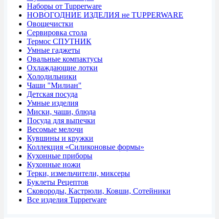
Наборы от Tupperware
НОВОГОДНИЕ ИЗДЕЛИЯ не TUPPERWARE
Овощечистки
Сервировка стола
Термос СПУТНИК
Умные гаджеты
Овальные компактусы
Охлаждающие лотки
Холодильники
Чаши "Милиан"
Детская посуда
Умные изделия
Миски, чаши, блюда
Посуда для выпечки
Весомые мелочи
Кувшины и кружки
Коллекция «Силиконовые формы»
Кухонные приборы
Кухонные ножи
Терки, измельчители, миксеры
Буклеты Рецептов
Сковороды, Кастрюли, Ковши, Сотейники
Все изделия Tupperware