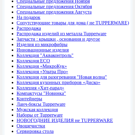
Специальные предложения Ноября
Специальные предложения Октября
Специальные предложения Августа
На подарок
Сопутствующие товары для дома ( не TUPPERWARE)
Распродажа
Распродажа изделий из металла Tupperware
Запчасти : крышки , основания и другое
Изделия из микрофибры
Инновационные изделия
Коллекция "Акваконтроль"
Коллекция ECO
Коллекция «МикроКук»
Коллекция «Ультра Про»
Коллекция для разогревания "Новая волна"
Коллекция кухонных приборов «Диско»
Коллеция «Хит-парад»
Компактусы "Новинка"
Контейнеры
Ланч-боксы Tupperware
Мужская коллекция
Наборы от Tupperware
НОВОГОДНИЕ ИЗДЕЛИЯ не TUPPERWARE
Овощечистки
Сервировка стола