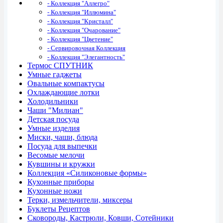
- Коллекция "Аллегро"
- Коллекция "Иллюмина"
- Коллекция "Кристалл"
- Коллекция "Очарование"
- Коллекция "Цветение"
- Сервировочная Коллекция
- Коллекция "Элегантность"
Термос СПУТНИК
Умные гаджеты
Овальные компактусы
Охлаждающие лотки
Холодильники
Чаши "Милиан"
Детская посуда
Умные изделия
Миски, чаши, блюда
Посуда для выпечки
Весомые мелочи
Кувшины и кружки
Коллекция «Силиконовые формы»
Кухонные приборы
Кухонные ножи
Терки, измельчители, миксеры
Буклеты Рецептов
Сковороды, Кастрюли, Ковши, Сотейники