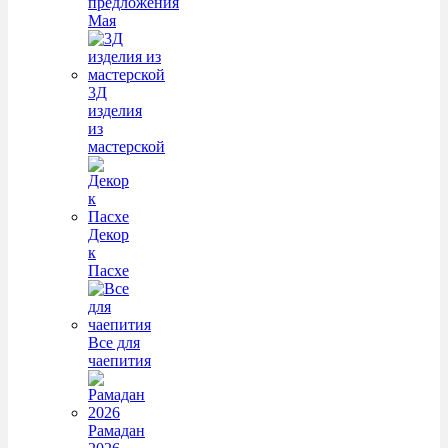
предложения
Мая
3Д
изделия
из
мастерской
Декор
к
Пасхе
Все для
чаепития
Рамадан