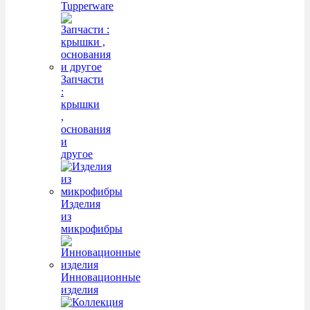
Tupperware
Запчасти
:
крышки
,
основания
и
другое
Изделия
из
микрофибры
Инновационные
изделия