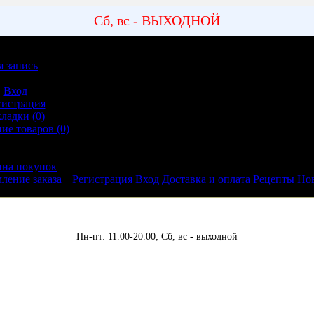
Сб, вс - ВЫХОДНОЙ
я запись
ная запись
Вход
гистрация
кладки (0)
ие товаров (0)
ление заказа
ина покупок
ление заказа
Регистрация
Вход
Доставка и оплата
Рецепты
Но
Пн-пт: 11.00-20.00;
Сб, вс - выходной