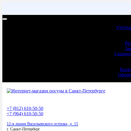
Учетная запись | Доставка и оплата
Учётна
Учёт
Ре
За
Сравнен
Оформ
Корз
Оформ
+7 (812) 610-50-50
+7 (964) 610-50-50
12-я линия Васильевского острова, д. 15
г. Санкт-Петербург