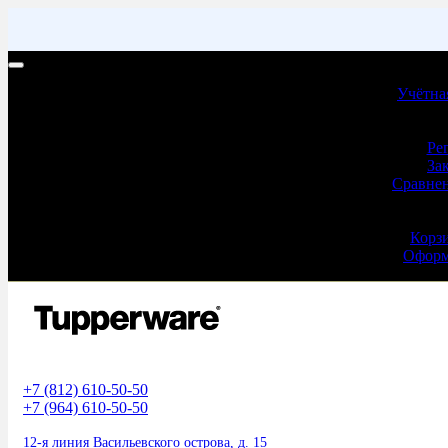
Учетная запись | Доставка и оплата
Учётна
Учёт
Ре
За
Сравнен
Оформ
Корз
Оформ
+7 (812) 610-50-50
+7 (964) 610-50-50
12-я линия Васильевского острова, д. 15