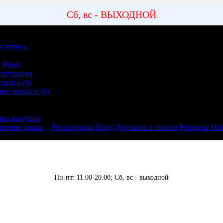
Сб, вс - ВЫХОДНОЙ
я запись
ная запись
Вход
гистрация
кладки (0)
ие товаров (0)
ление заказа
ина покупок
ление заказа
Регистрация
Вход
Доставка и оплата
Рецепты
Но
Пн-пт: 11.00-20.00;
Сб, вс - выходной