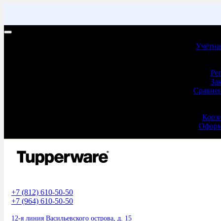
Учетная запись | Доставка и оплата
Учётна
Учёт
Ре
За
Сравнен
Оформ
Корз
Оформ
+7 (812) 610-50-50
+7 (964) 610-50-50
12-я линия Васильевского острова, д. 15