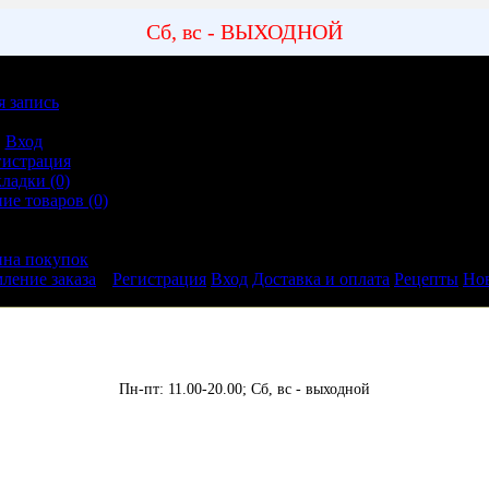
Сб, вс - ВЫХОДНОЙ
я запись
ная запись
Вход
гистрация
кладки (0)
ие товаров (0)
ление заказа
ина покупок
ление заказа
Регистрация
Вход
Доставка и оплата
Рецепты
Но
Пн-пт: 11.00-20.00;
Сб, вс - выходной