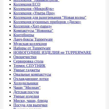
Коллекция ECO
Коллекция «МикроКук»
Коллекция «Ультра Про»
Коллекция для разогревания "Новая волна"
Коллекция кухонных приборов «Диско»
Коллеция «Хит-парад»
Компактусы "Новинка"
Контейнеры
Ланч-боксы Tupperware
Мужская коллекция
Наборы от Tupperware
НОВОГОДНИЕ ИЗДЕЛИЯ не TUPPERWARE
Овощечистки
Сервировка стола
Термос СПУТНИК
Умные гаджеты
Овальные компактусы
Охлаждающие лотки
Холодильники
Чаши "Милиан"
Детская посуда
Умные изделия
Миски, чаши, блюда
Посуда для выпечки