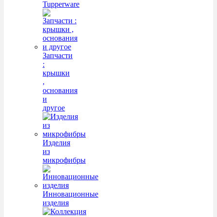
Tupperware
Запчасти
:
крышки
,
основания
и
другое
Изделия
из
микрофибры
Инновационные
изделия