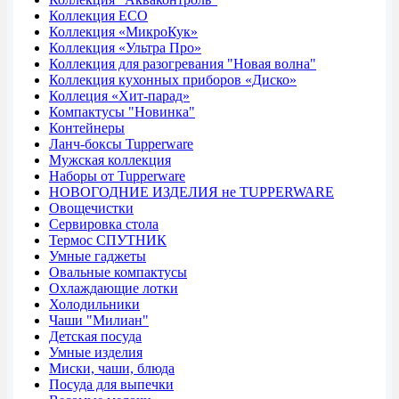
Коллекция ECO
Коллекция «МикроКук»
Коллекция «Ультра Про»
Коллекция для разогревания "Новая волна"
Коллекция кухонных приборов «Диско»
Коллеция «Хит-парад»
Компактусы "Новинка"
Контейнеры
Ланч-боксы Tupperware
Мужская коллекция
Наборы от Tupperware
НОВОГОДНИЕ ИЗДЕЛИЯ не TUPPERWARE
Овощечистки
Сервировка стола
Термос СПУТНИК
Умные гаджеты
Овальные компактусы
Охлаждающие лотки
Холодильники
Чаши "Милиан"
Детская посуда
Умные изделия
Миски, чаши, блюда
Посуда для выпечки