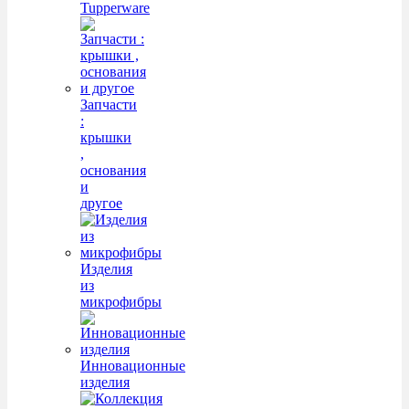
Tupperware
Запчасти
:
крышки
,
основания
и
другое
Изделия
из
микрофибры
Инновационные
изделия