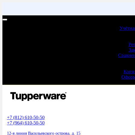
Учетная запись | Доставка и оплата
Учётна
Учёт
Ре
За
Сравнен
Оформ
Корз
Оформ
+7 (812) 610-50-50
+7 (964) 610-50-50
12-я линия Васильевского острова, д. 15