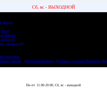
Сб, вс - ВЫХОДНОЙ
я запись
ная запись
Вход
гистрация
кладки (0)
ие товаров (0)
ление заказа
ина покупок
ление заказа
Регистрация
Вход
Доставка и оплата
Рецепты
Но
Пн-пт: 11.00-20.00;
Сб, вс - выходной