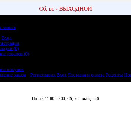
Сб, вс - ВЫХОДНОЙ
я запись
ная запись
Вход
гистрация
кладки (0)
ие товаров (0)
ление заказа
ина покупок
ление заказа
Регистрация
Вход
Доставка и оплата
Рецепты
Но
Пн-пт: 11.00-20.00;
Сб, вс - выходной