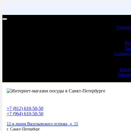
Учетная запись | Доставка и оплата
Учётна
Учёт
Ре
За
Сравнен
Оформ
Корз
Оформ
+7 (812) 610-50-50
+7 (964) 610-50-50
12-я линия Васильевского острова, д. 15
г. Санкт-Петербург