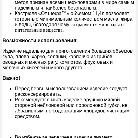
метод признан всеми шеф-поварами в мире самым
надежным и наиболее безопасным.
Кастрюля «От шефа™» объемом 11,4л позволяет
готовить с минимальным количеством масла, жира
и воды, благодаря чему
сохраняются минералы и
питательные вещества.
Возможности использования:
Изделие идеально для приготовления больших объемов
супа, плова, харчо, солянки, карпаччо из грибов,
овощных и мясных рагу, компотов, фруктовых и
молочных киселей и много другого.
Важно!
Перед первым использованием изделие следует
расконсервировать.
Рекомендуется мыть изделие вручную мягкой
стороной нейлоновой или поролоновой губки, не
абразивным, не содержащим хлоридов чистящим
средством.
Во избежание перегрева изделия диаметр