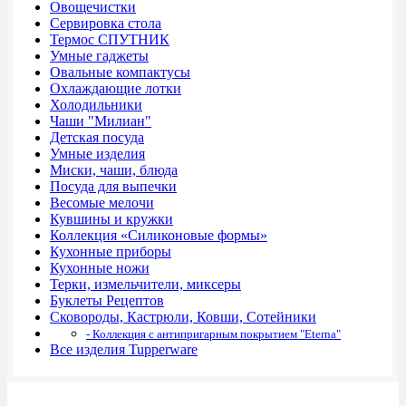
Овощечистки
Сервировка стола
Термос СПУТНИК
Умные гаджеты
Овальные компактусы
Охлаждающие лотки
Холодильники
Чаши "Милиан"
Детская посуда
Умные изделия
Миски, чаши, блюда
Посуда для выпечки
Весомые мелочи
Кувшины и кружки
Коллекция «Силиконовые формы»
Кухонные приборы
Кухонные ножи
Терки, измельчители, миксеры
Буклеты Рецептов
Сковороды, Кастрюли, Ковши, Сотейники
- Коллекция с антипригарным покрытием "Eterna"
Все изделия Tupperware