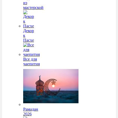
из
мастерской
Декор
к
Пасхе
Все для
чаепития
Рамадан
2026