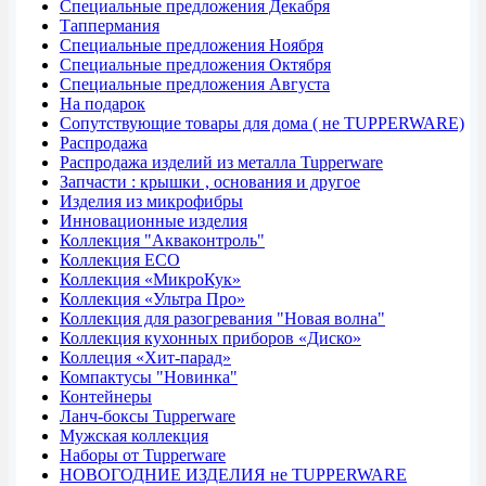
Специальные предложения Декабря
Таппермания
Специальные предложения Ноября
Специальные предложения Октября
Специальные предложения Августа
На подарок
Сопутствующие товары для дома ( не TUPPERWARE)
Распродажа
Распродажа изделий из металла Tupperware
Запчасти : крышки , основания и другое
Изделия из микрофибры
Инновационные изделия
Коллекция "Акваконтроль"
Коллекция ECO
Коллекция «МикроКук»
Коллекция «Ультра Про»
Коллекция для разогревания "Новая волна"
Коллекция кухонных приборов «Диско»
Коллеция «Хит-парад»
Компактусы "Новинка"
Контейнеры
Ланч-боксы Tupperware
Мужская коллекция
Наборы от Tupperware
НОВОГОДНИЕ ИЗДЕЛИЯ не TUPPERWARE