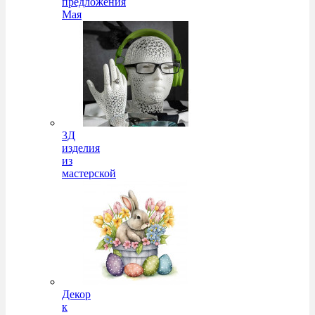
предложения
Мая
3Д
изделия
из
мастерской
Декор
к