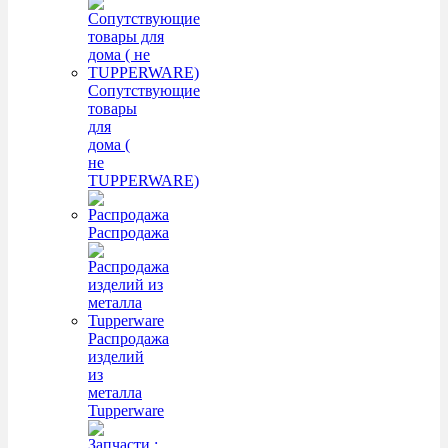
Сопутствующие
товары
для
дома (
не
TUPPERWARE)
Распродажа
Распродажа
изделий
из
металла
Tupperware