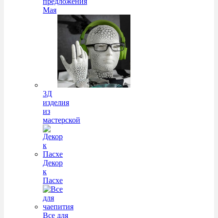
предложения
Мая
3Д
изделия
из
мастерской
Декор
к
Пасхе
Все для